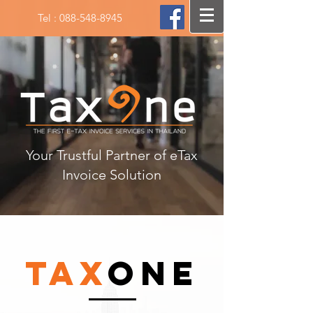
Tel :
088-548-8945
Your Trustful Partner of eTax
Invoice Solution
Tax
one