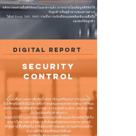
หลังจากลงลายมือดิจิทัลลงในเอกสารแล้ว เราจะถ่ายโอนข้อมูลดิจิทัลให้
กับลูกค้าหรือคู่ค้าผ่านช่องทางต่างๆ
ได้แก่ Email, SMS, MMS รวมถึงการแจ้งเตือนแอพพลิเคชันบนมือถือ
และพอร์ทัลลูกค้า
Digital RePOrt
Security
Control
ระบบที่ออกแบบมาเพื่อจัดเก็บรักษาข้อมูลหรือเอกสารในรูปแบบ
อิเล็กทรอนิกส์ให้เป็นไปตามข้อกำหนดของกรมสรรพากร
สามารถเชื่อม
ต่อกับระบบหลักที่จัดทำรายงานต่างๆ ของลูกค้าองค์กร และนำมาจัด
เก็บในรูปแบบที่ลูกค้าต้องการ
โดยมั่นใจได้ว่าเอกสารจะปลอดภัยไม่ถูกเปลี่ยนแปลงใดๆ พร้อมให้เก็บ
เอกสารได้นานตามต้องการ ทั้งยังลดต้นทุนของกระดาษ อุปกรณ์
สำนักงาน พื้นที่จัดเก็บ ค่าจัดส่งเอกสารและลดเวลาของกระบวนการ
ทำงานที่เกี่ยวข้องทั้งหมดได้ตั้งแต่
การจัดเก็บ ค้นหาและตรวจสอบ