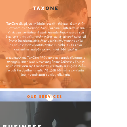
Tax
one
TaxOne
เป็นรูปแบบการให้บริการซอฟต์แวร์ผ่านทางอินเทอร์เน็ต
(Software as a Service: SaaS)
ออกแบบมาเพื่อรองรับการจัด
ทำ ส่งมอบ และเก็บรักษาข้อมูลอิเล็กทรอนิกส์แบบครบวงจร ช่วย
อำนวยความสะดวกในการบริหารจัดการเอกสารต่างๆ ทั้งเอกสารที่
ใช้ภายในองค์กรและที่จัดเก็บตามระเบียบกรมสรรพากร ทำให้
กระบวนการการทำงานมีประสิทธิภาพมากขึ้น เพิ่มขีดความ
สามารถในการแข่งขัน และลดภาระค่าใช้จ่ายลงด้วย
TaxOne
เราออกแบบระบบ
ให้มีมาตรฐาน สอดคล้องกับกฎหมาย
หรือกฎระเบียบของหน่วยงานภาครัฐ โดยคำนึงถึงความต้องการ
ด้านการใช้งานของลูกค้าองค์กรที่ทำให้เกิดประโยชน์สูงสุด ดังนั้น
ระบบนี้ จึงอยู่บนพื้นฐานระเบียบวิธีปฏิบัติ ใช้งานง่าย และมุ่งเน้น
รักษาความปลอดภัยของข้อมูลเป็นสำคัญ
OUR SERVICES
Business