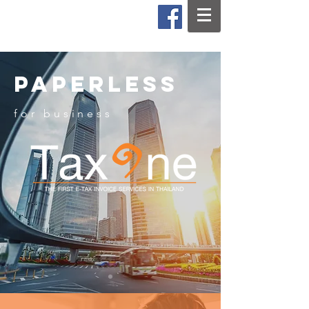
Tel :
088-548-8945
Presented by Stream I.T. Consulting Ltd.
Paperless
for business