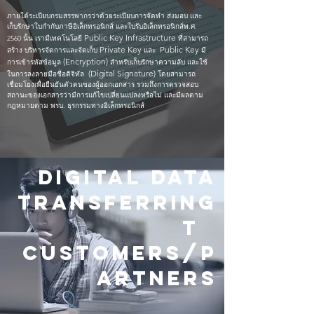
ภายใต้ระเบียบกรมสรรพากรว่าด้วยระเบียบการจัดทำ ส่งมอบ และ
เก็บรักษาใบกำกับภาษีอิเล็กทรอนิกส์ และใบรับอิเล็กทรอนิกส์พ.ศ.
Public Key Infrastructure
2560 นั้น เรามีเทคโนโลยี
ที่สามารถ
Private Key
Public Key
สร้าง บริหารจัดการและจัดเก็บ
และ
มี
(Encryption)
การเข้ารหัสข้อมูล
สำหรับเก็บรักษาความลับ และใช้
(Digital Signature)
ในการลงลายมือชื่อดิจิทัล
โดยสามารถ
เชื่อมโยงเพื่อยืนยันตัวตนของผู้ออกเอกสาร รวมถึงการตรวจสอบ
สถานะของเอกสารว่ามีการแก้ไขเปลี่ยนแปลงหรือไม่ และมีผลตาม
กฎหมายตาม พรบ. ธุรกรรมทางอิเล็กทรอนิกส์
Digital Data
Transferring
t
CUSTOMERS/P
artneRs